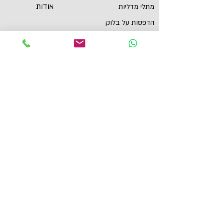
אודות
מתלי מדליות
הדפסות על בלוק
שירות לקוחות
תכשיטי ספורט
צור קשר
גביעים
הצהרת נגישות
תקנון
תמונות מוטיבציה
מגנטים
מדבקות לאוטו
תל אביב, ישראל
yaronzuckerman@Yahoo.com