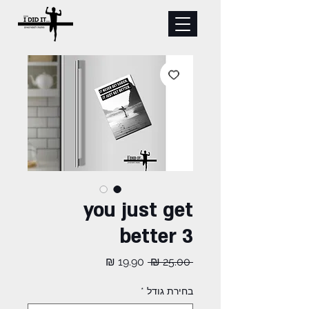
you just get
better 3
מחיר
מחיר
 ‏25.00 ‏₪ 
רגיל
מבצע
בחירת גודל
*