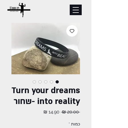
Turn your dreams
into reality -שחור
מחיר
מחיר
 ‏20.00 ‏₪ 
רגיל
מבצע
כמות
*