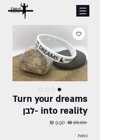
Turn your dreams
into reality -לבן
מחיר
מחיר
 ‏20.00 ‏₪ 
רגיל
מבצע
כמות
*