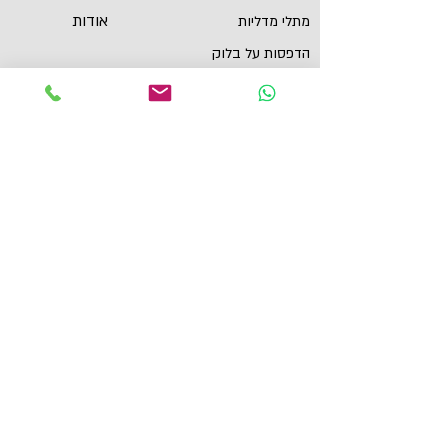
אודות
מתלי מדליות
הדפסות על בלוק
שירות לקוחות
תכשיטי ספורט
צור קשר
גביעים
הצהרת נגישות
תקנון
תמונות מוטיבציה
מגנטים
מדבקות לאוטו
תל אביב, ישראל
yaronzuckerman@Yahoo.com