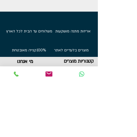
אריזות מתנה מושקעות
משלוחים עד הבית לכל הארץ
מוצרים בלעדיים לאתר
100%
קנייה מאובטחת
קטגוריות מוצרים
מי אנחנו
אודות
מתלי מדליות
הדפסות על בלוק
שירות לקוחות
תכשיטי ספורט
צור קשר
גביעים
הצהרת נגישות
תקנון
תמונות מוטיבציה
מגנטים