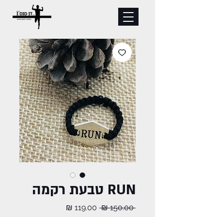
RUN טבעת רקמה
מחיר
מחיר
 ‏150.00 ‏₪ 
רגיל
מבצע