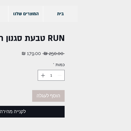
בית
המוצרים שלנו
RUN טבעת סגנון חותם
מחיר
מחיר
 ‏250.00 ‏₪ 
רגיל
מבצע
כמות
*
הוסף לעגלה
לקנייה מהירה