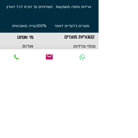
אריזות מתנה מושקעות
משלוחים עד הבית לכל הארץ
מוצרים בלעדיים לאתר
100%
קנייה מאובטחת
קטגוריות מוצרים
מי אנחנו
אודות
מתלי מדליות
הדפסות על בלוק
שירות לקוחות
תכשיטי ספורט
צור קשר
גביעים
הצהרת נגישות
תקנון
תמונות מוטיבציה
מגנטים
מדבקות לאוטו
תל אביב, ישראל