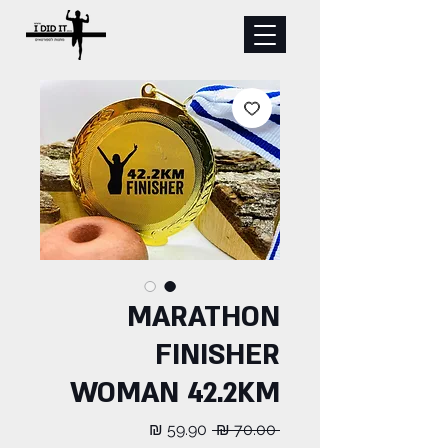
MARATHON
FINISHER
WOMAN 42.2KM
מחיר
מחיר
 ‏70.00 ‏₪ 
רגיל
מבצע