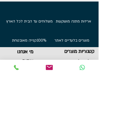
אריזות מתנה מושקעות
משלוחים עד הבית לכל הארץ
מוצרים בלעדיים לאתר
100%
קנייה מאובטחת
קטגוריות מוצרים
מי אנחנו
אודות
מתלי מדליות
הדפסות על בלוק
שירות לקוחות
תכשיטי ספורט
צור קשר
גביעים
הצהרת נגישות
תקנון
תמונות מוטיבציה
מגנטים
מדבקות לאוטו