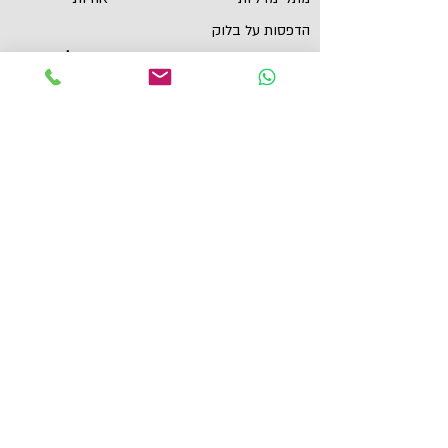
הדפסות על בלוק
שירות לקוחות
תכשיטי ספורט
צור קשר
גביעים
הצהרת נגישות
תקנון
תמונות מוטיבציה
מגנטים
מדבקות לאוטו
תל אביב, ישראל
yaronzuckerman@Yahoo.com