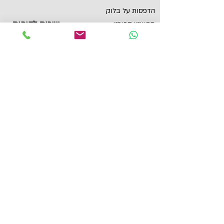
הדפסות על בלוק
שירות לקוחות
תכשיטי ספורט
צור קשר
גביעים
הצהרת נגישות
תקנון
תמונות מוטיבציה
מגנטים
מדבקות לאוטו
תל אביב, ישראל
yaronzuckerman@Yahoo.com