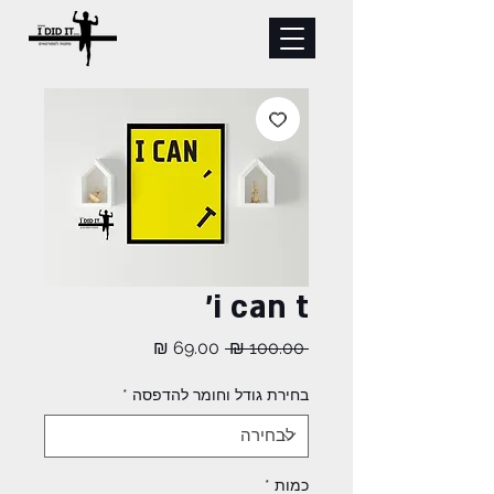
i can t'
מחיר
מחיר
 ‏100.00 ‏₪ 
רגיל
מבצע
בחירת גודל וחומר להדפסה
*
כמות
*