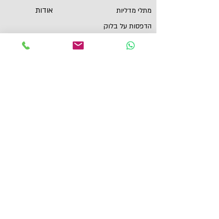
אודות
מתלי מדליות
הדפסות על בלוק
שירות לקוחות
תכשיטי ספורט
צור קשר
גביעים
הצהרת נגישות
תקנון
תמונות מוטיבציה
מגנטים
מדבקות לאוטו
תל אביב, ישראל
yaronzuckerman@Yahoo.com