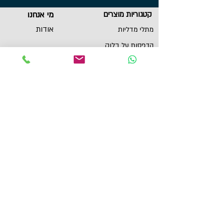
קטגוריות מוצרים
מי אנחנו
אודות
מתלי מדליות
הדפסות על בלוק
שירות לקוחות
תכשיטי ספורט
צור קשר
גביעים
הצהרת נגישות
תקנון
תמונות מוטיבציה
מגנטים
מדבקות לאוטו
תל אביב, ישראל
yaronzuckerman@Yahoo.com