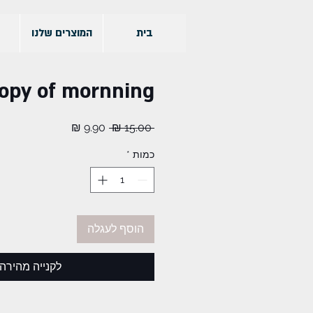
בית
המוצרים שלנו
opy of mornning
מחיר
מחיר
 ‏15.00 ‏₪ 
רגיל
מבצע
כמות
*
הוסף לעגלה
לקנייה מהירה