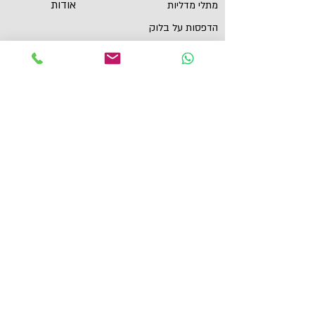
אודות
מתלי מדליות
הדפסות על בלוק
שירות לקוחות
תכשיטי ספורט
צור קשר
גביעים
הצהרת נגישות
תקנון
תמונות מוטיבציה
מגנטים
מדבקות לאוטו
תל אביב, ישראל
yaronzuckerman@Yahoo.com