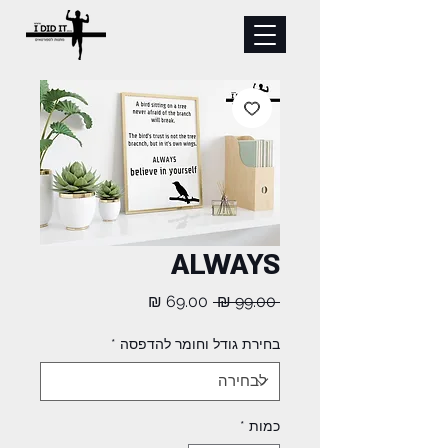
ALWAYS
מחיר
מחיר
 ‏99.00 ‏₪ 
רגיל
מבצע
בחירת גודל וחומר להדפסה
*
כמות
*