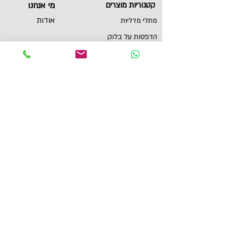
קטגוריות מוצרים
מי אנחנו
אודות
מתלי מדליות
הדפסות על בלוק
שירות לקוחות
תכשיטי ספורט
צור קשר
גביעים
הצהרת נגישות
תקנון
תמונות מוטיבציה
מגנטים
מדבקות לאוטו
תל אביב, ישראל
yaronzuckerman@Yahoo.com