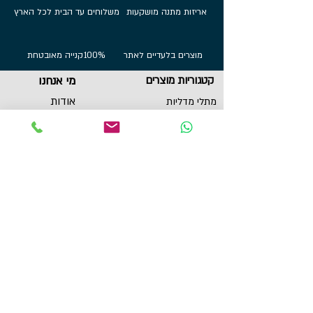
אריזות מתנה מושקעות
משלוחים עד הבית לכל הארץ
מוצרים בלעדיים לאתר
100%
קנייה מאובטחת
קטגוריות מוצרים
מי אנחנו
אודות
מתלי מדליות
הדפסות על בלוק
שירות לקוחות
תכשיטי ספורט
צור קשר
גביעים
הצהרת נגישות
תקנון
תמונות מוטיבציה
מגנטים
מדבקות לאוטו
תל אביב, ישראל