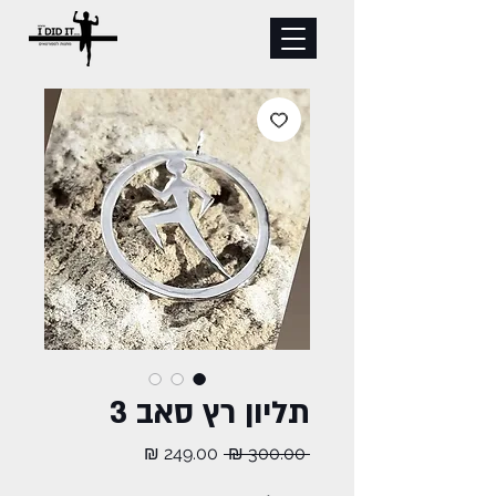
תליון רץ סאב 3
מחיר
מחיר
 ‏300.00 ‏₪ 
רגיל
מבצע