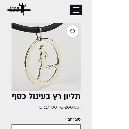
תליון רץ בעיגול כסף
מחיר
מחיר
 ‏200.00 ‏₪ 
רגיל
מבצע
סוג זהב
*