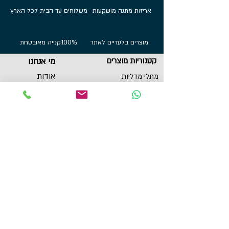
אריזות מתנה מושקעות
משלוחים עד הבית לכל הארץ
מוצרים בלעדיים לאתר
100%
קנייה מאובטחת
קטגוריות מוצרים
מי אנחנו
אודות
מתלי מדליות
הדפסות על בלוק
שירות לקוחות
תכשיטי ספורט
צור קשר
גביעים
הצהרת נגישות
תקנון
תמונות מוטיבציה
מגנטים
מדבקות לאוטו
תל אביב, ישראל