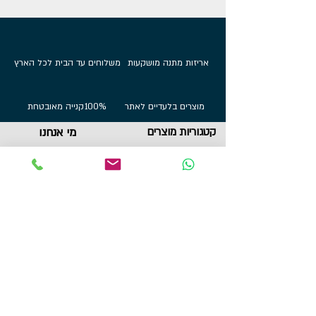
אריזות מתנה מושקעות
משלוחים עד הבית לכל הארץ
מוצרים בלעדיים לאתר
100%
קנייה מאובטחת
קטגוריות מוצרים
מי אנחנו
אודות
מתלי מדליות
הדפסות על בלוק
שירות לקוחות
תכשיטי ספורט
צור קשר
גביעים
הצהרת נגישות
תקנון
תמונות מוטיבציה
מגנטים
מדבקות לאוטו