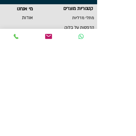
קטגוריות מוצרים
מי אנחנו
אודות
מתלי מדליות
הדפסות על בלוק
שירות לקוחות
תכשיטי ספורט
צור קשר
גביעים
הצהרת נגישות
תקנון
תמונות מוטיבציה
מגנטים
מדבקות לאוטו
תל אביב, ישראל
yaronzuckerman@Yahoo.com