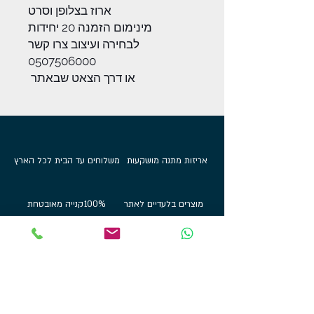
ארוז בצלופן וסרט
מינימום הזמנה 20 יחידות
לבחירה ועיצוב צרו קשר
0507506000
או דרך הצאט שבאתר
אריזות מתנה מושקעות
משלוחים עד הבית לכל הארץ
מוצרים בלעדיים לאתר
100%
קנייה מאובטחת
קטגוריות מוצרים
מי אנחנו
אודות
מתלי מדליות
הדפסות על בלוק
שירות לקוחות
תכשיטי ספורט
צור קשר
גביעים