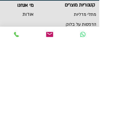
קטגוריות מוצרים
מי אנחנו
אודות
מתלי מדליות
הדפסות על בלוק
שירות לקוחות
תכשיטי ספורט
צור קשר
גביעים
הצהרת נגישות
תקנון
תמונות מוטיבציה
מגנטים
מדבקות לאוטו
תל אביב, ישראל
yaronzuckerman@Yahoo.com