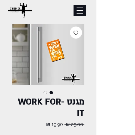
מגנט -WORK FOR
IT
מחיר
מחיר
 ‏25.00 ‏₪ 
רגיל
מבצע