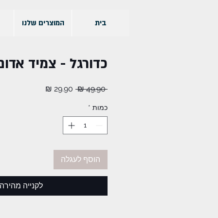
בית
המוצרים שלנו
כדורגל - צמיד אדום
מחיר
מחיר
 ‏49.90 ‏₪ 
רגיל
מבצע
כמות
*
הוסף לעגלה
לקנייה מהירה