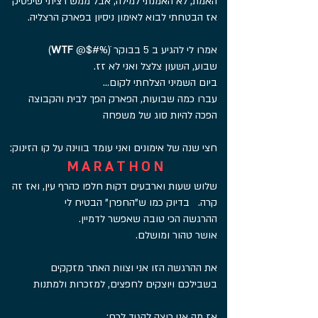
האמת, לא האמנתי למילה, אבל ממש רציתי שיפסיק
.אז הבטחתי לבוא לאימון ניסיון בפארק הרצליה
@$#%ׁׁׂ) אמרו לי להגיע ב 5 בבוקר
WTF
(
.שבוע, השעון צלצל ואני לא זז
...ביום השמיני הצלחתי לקום
עברו כמה שבועות, הפארק הפך לבית והקבוצה
הפכה להיות סוג של משפחה
:חצי שנה של אימונים ואני עומד בווינה על קו הזינוק
M A R A T H O N
שלוש שעות וארבעים דקות חלפו כהרף עין, ואז זה
קרה. בדיוק כמו ש"החפרן" הבטיח לי
.ההרגשה הכי טובה שאפשר לדמיין
.אושר טהור ומושלם
את ההרגשה הזו אני וצוות האתר מזקקים
בשבילכם ויוצקים לח
פצים, למזכרות ולמתנות
:אז מה אני רוצה להגיד לכם